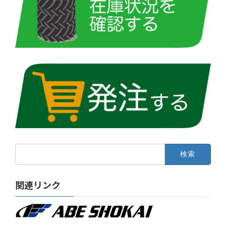
検
索:
関連リンク