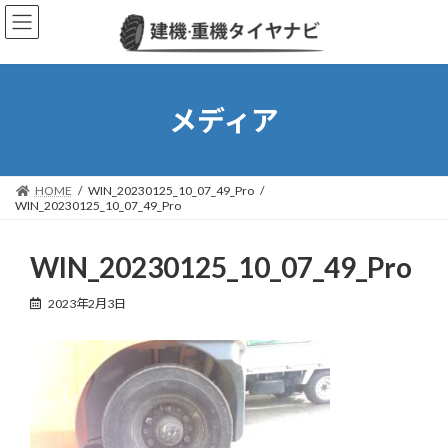
コ
ナ
ン
ビ
テ
ゲ
ン
ー
ツ
シ
へ
ョ
メディア
ス
ン
キ
に
ッ
移
プ
動
HOME
WIN_20230125_10_07_49_Pro
WIN_20230125_10_07_49_Pro
WIN_20230125_10_07_49_Pro
2023年2月3日