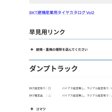
BKT建機産業用タイヤカタログ Vol2
早見用リンク
建機・重機の種類を選んでください
ダンプトラック
アーキュレートダンプ
ダンプトラック
グレーダ
ホイールローダ
スキッドステア
BKT設定有り：〇 バイアス設定無し、ラジアル設定有り：
坑内ローダ
BKT確定品 ：△ バイアス設定無し、ラジアル設定有り：
ショベルローダ
タイヤローラ・コンバインドローラ
コマツ