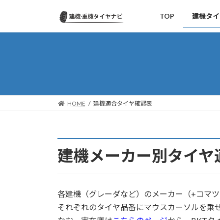
コ
ナ
TOP
建機タイ
ン
ビ
テ
ゲ
ン
ー
ツ
シ
へ
ョ
ス
ン
キ
に
ッ
移
HOME
建機適合タイヤ確認表
プ
動
建機メーカー別タイヤ
各建機（グレーダなど）のメーカー（+コマツ
それぞれのタイヤ品番にマウスカーソルを乗