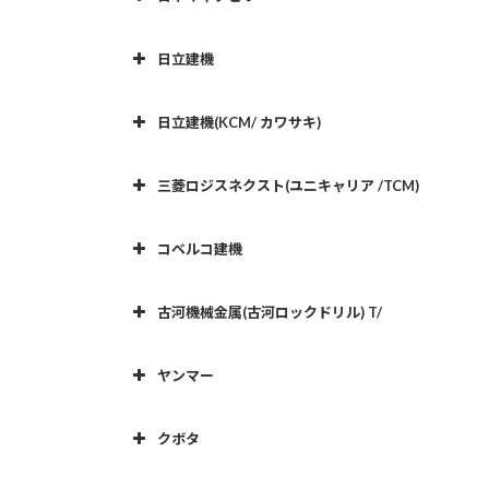
MG150
GD705A
14.00-24
16
機 種
容量( t )
サイズ
SK04
0.17
5.70-12
日立建機
MG200/MG230（旧）
12
GD750R
14.00-24
901B/C2
0.4
12.5/70-
機 種
容量( t )
16
日立建機(KCM/ カワサキ)
MG230（新）
902B/C2
0.5
15.5/60-
GD825A
23.5-25
12
LX15-7+A137:L165+A137:L165
0.3
MG300
機 種
容量( t )
903B/C2
0.6
15.5/60-
三菱ロジスネクスト(ユニキャリア /TCM)
LX20-7
0.4
MG330
907M
1.0
340/80R
KLD25ZA/ZV+A105:L125
0.26
1
機 種
容量( t )
サイズ
ZW20
0.3-0.5
MG350
SK05
0.23
27X8.50-15
コベルコ建機
910G/GII/K
1.3
16.9-24
KLD35ZA/ZV
0.40
1
ZW20L
0.36-0.5
L3/L3-2
0.3
10-16.5
MG430
914G/K
1.5
17.5-25
機 種
容量( t )
サイズ
KLD40ZA/ZV
0.50
1
古河機械金属(古河ロックドリル) T/
LX30-7
0.5
L4/L4-2
0.4
12.5/70-16
MG500
918
1.5
17.5-25
KLD45ZA
0.85
1
LK40Z+A90:L101
0.4
12.5/70-
ZW30-5B
0.4-0.65
PR
機 種
容量( t )
サイズ
L5/L5-2
0.5
15.5/60-18
MG530
924F
1.9
17.5-25
ヤンマー
KLD45ZV
0.9-1.5
1
LK50Z
0.5
15.5/60-
LX40-7
0.6
L6/L6-2
0.6
15.5/60-18
MG630
FL301
0.3
10-16.5
4
924G/K
1.9
17.5-25
機 種
容量( t )
サイズ
LK80Z
0.9
17.5/65-
ZW40-5B
0.5-0.8
クボタ
L9/L9-2
0.9
17.5/65-20
12M 3
SK07
0.32
10-16.5
FL302
0.4
12.5/70-16
6
926
1.8
17.5-25
LK120Z
1.3
16.9-24
V1/ V1-1A
0.16
10.0/70-12
LX50-7
0.9
L10/L10S
1.0
16.9-24
14M
機 種
容量( 
FL303
0.5
15.5/60-18
8