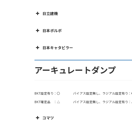
ラフテレーンクレーン
機 種
容量( t )
サイズ
オールテレーンクレーン
日立建機
空港消防車
HD205
20.0
16.00-25
機 種
容量( t )
サイ
油圧式ショベル
日本ボルボ
HD255
25.0
16.00R25
除雪ドーザ
R40C
36.0
18.00R33
機 種
容量( t
HD325
36.5
18.00-33
ロータリー除雪車
日本キャタピラー
EH750
40.0
18.00R33
ロードカッタ
HD405
40.0
18.00R33
R45D
40.8
機 種
容量( t )
サイズ
R60C
57.0
24.00R35
スタビライザ
HD405-8
40.0
21.00R33
R60D
54.4
アーキュレートダンプ
アスファルトフィニッシャ
D201C
20.0
16.00-25
2
HD465
55.0
24.00-35
R76D
65.0
769D
37.0
18.00-33
3
HD605
63.0
24.00R35
R100D
95.0
BKT設定有り：〇 バイアス設定無し、ラジアル設定有り：
770
36.4
18.00R33
HD680
68.0
24.00-35
BKT確定品 ：△ バイアス設定無し、ラジアル設定有り：
770G
38.2
18.00R33
HD785
91.0
27.00R49
771D
41.0
18.00R33
コマツ
HD985
105.0
30.00R51
772
46.0
21.00R33
HD1200
機 種
120.0
33.00-51
容量( t )