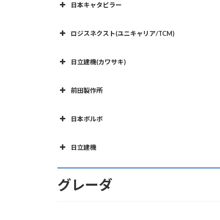
日本キャタピラー
772G
46.8
21.00R33
530M
150.0
33.00R51
HM300
27.3
機 種
容量( t 
773D
45.0
24.00R35
730E
186.0
37.00R57
ロジスネクスト(ユニキャリア/TCM)
HM350
32.3
773E
M26C
55.0
24.00R35
22.0
機 種
容量( t )
HM400
36.5
日立建機(カワサキ)
773F
D250E/725C
54.1
24.00R35
23.6
（Ｆ）17
機 種
容量( t )
773G
725C2
52.2
24.00R35
24.0
DV20/25
20/25
前田製作所
（R）23
775E
D30D
64.0
24.00R35
27.0
KUT300
27.0
機 種
容量( t )
（Ｆ）20
日本ボルボ
775F
730C2
62.0
24.00R35
28.0
DV26
26.0
（R）23
T20C/D
20.0
17
775G
D300EII/730C/730C2 EJ
60.6
24.00R35
28.1
機 種
容量( t )
日立建機
T25C/D
23.0
17
777D
D350EII/735/735C
90.5
27.00R49
32.7
（Ｆ
機 種
容量( t )
T250
25.0
20
A25CTR
22.5
777F
740C EJ
95.1
27.00R49
38.0
（R）
グレーダ
MDT30ET2
27.0
17
AH- 400D
37.0
29.5
777G
D400EII/740
95.3
27.00R49
39.5
A25CTS
22.5
20.
T35
30.7
23
785B
740B
136.0
33.00-51
39.6
5
（Ｆ