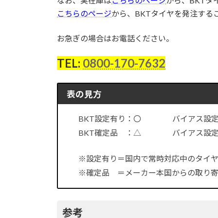
なお、実在庫は
こちらのページ
から、BKT
こちらのページ
から、BKTタイヤを発注する
お急ぎの場合はお電話ください。
TEL:
0800-170-7632
表の見方
BKT設定有り：〇 バイアス設定
BKT確定品 ：△ バイアス設定
※設定有り＝国内で常時対応中のタイヤ
※確定品 ＝メーカー本国からの取り寄
参考