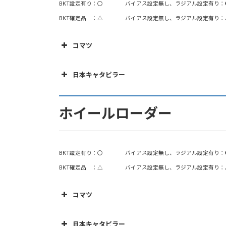
T40
31.2
23
BKT設定有り：〇 バイアス設定無し、ラジアル設定有り：
A25D（4×4）
24.0
785C
745C
136.0
33.00R51
41.0
（R）
BKT確定品 ：△ バイアス設定無し、ラジアル設定有り：
785D
137.7
33.00R51
A25D
24.0
23.
コマツ
789B/C
177.0
37.00R57
A25DTS
24.0
23.
789D
185.0
37.00R57
PR
機 種
サイズ
A25G
25.0
23.
日本キャタピラー
793C/D
218.0
40.00R57
A30G
(F) 9.00-20
29.0
8
750
機 種
GD305A
A30CT
(R) 10.00-20
27.0
8
750
ホイールローダー
A30D
GD355A
10.00-20
28.0
10
750
MG3
A35D
32.5
10
26.
（F）10.00-20
BKT設定有り：〇 バイアス設定無し、ラジアル設定有り：
GD405A
LG2
A35GFS
33.5
10
26.
（R）11.00-20
BKT確定品 ：△ バイアス設定無し、ラジアル設定有り：
A35G
GD505A
14.00-24
34.5
10
26.
MG100
コマツ
A40D
GD605A
14.00-24
37.0
10
29.
MG130
A40G/GFS
GD675
14.00-24
39.0
12
29.
機 種
容量( t )
サイズ
日本キャタピラー