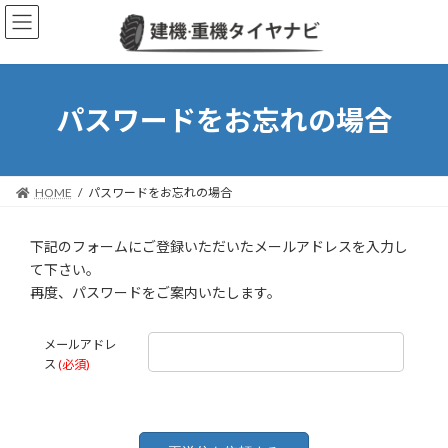
コ
ナ
ン
ビ
テ
ゲ
ン
ー
ツ
シ
へ
ョ
パスワードをお忘れの場合
ス
ン
キ
に
ッ
移
プ
動
HOME
パスワードをお忘れの場合
下記のフォームにご登録いただいたメールアドレスを入力し
て下さい。
再度、パスワードをご案内いたします。
メールアドレ
ス
(必須)