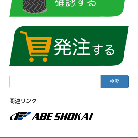
検
索:
関連リンク